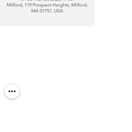
Milford, 119 Prospect Heights, Milford,
MA 01757, USA
Clube
Português
de Milford
Endereço:
119 Prospect Heights
Milford, MA 01757
Telefone: