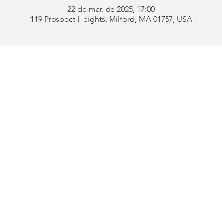
22 de mar. de 2025, 17:00
119 Prospect Heights, Milford, MA 01757, USA
Endereço:
119 Prospect 
be
Telefone:
508-478-4311 
uês
508-589-1672 
ford
E-mail:
portugueseclu