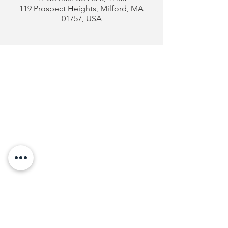
119 Prospect Heights, Milford, MA
01757, USA
Clube
Português
de Milford
Endereço:
119 Prospect Heights
Milford, MA 01757
Telefone: