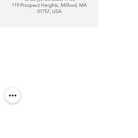
119 Prospect Heights, Milford, MA
01757, USA
Clube
Português
de Milford
Endereço:
119 Prospect Heights
Milford, MA 01757
Telefone: