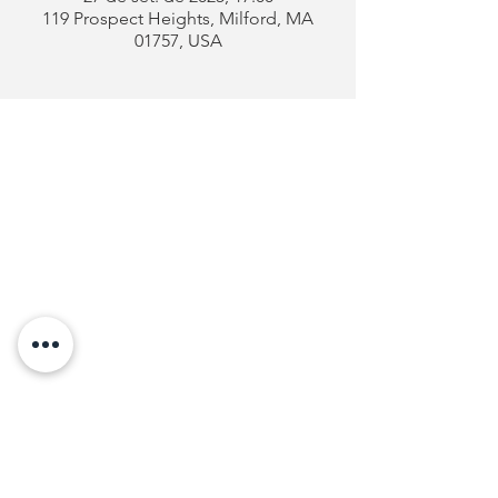
119 Prospect Heights, Milford, MA
01757, USA
Clube
Português
de Milford
Endereço:
119 Prospect Heights
Milford, MA 01757
Telefone: