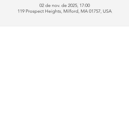
02 de nov. de 2025, 17:00
119 Prospect Heights, Milford, MA 01757, USA
Endereço:
119 Prospect 
be
Telefone:
508-478-4311 
uês
508-589-1672 
ford
E-mail:
portugueseclu