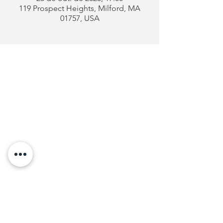
119 Prospect Heights, Milford, MA
01757, USA
Clube
Português
de Milford
Endereço:
119 Prospect Heights
Milford, MA 01757
Telefone: