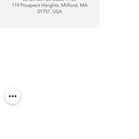
119 Prospect Heights, Milford, MA
01757, USA
Clube
Português
de Milford
Endereço:
119 Prospect Heights
Milford, MA 01757
Telefone: