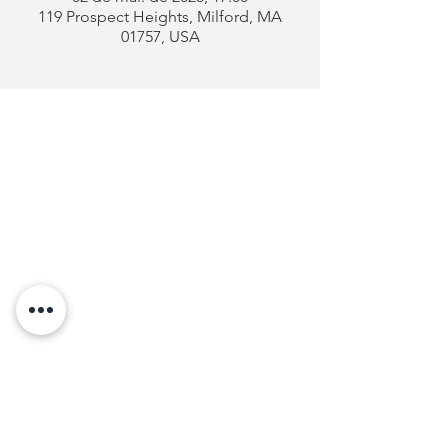
119 Prospect Heights, Milford, MA
01757, USA
Clube
Português
de Milford
Endereço:
119 Prospect Heights
Milford, MA 01757
Telefone: