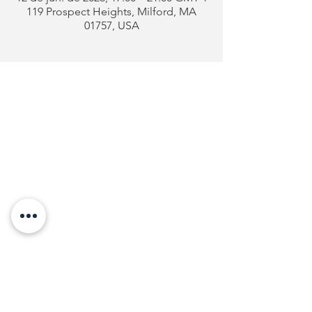
119 Prospect Heights, Milford, MA
01757, USA
Clube
Português
de Milford
Endereço:
119 Prospect Heights
Milford, MA 01757
Telefone: