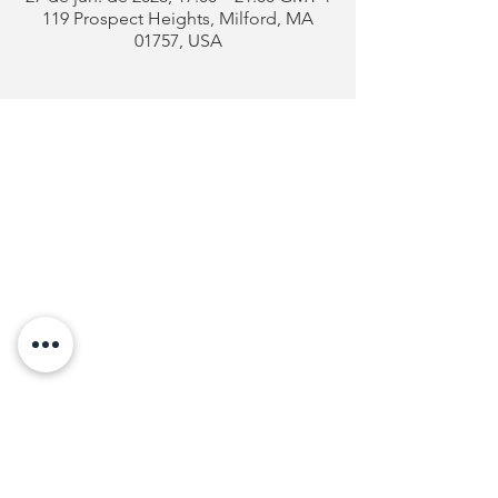
119 Prospect Heights, Milford, MA
01757, USA
Clube
Português
de Milford
Endereço:
119 Prospect Heights
Milford, MA 01757
Telefone: