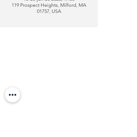
119 Prospect Heights, Milford, MA
01757, USA
Clube
Português
de Milford
Endereço:
119 Prospect Heights
Milford, MA 01757
Telefone: