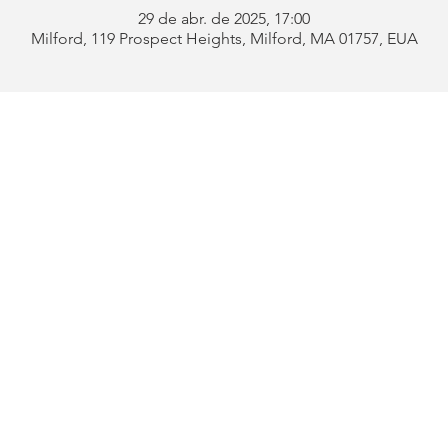
29 de abr. de 2025, 17:00
Milford, 119 Prospect Heights, Milford, MA 01757, EUA
Endereço:
119 Prospect 
be
Telefone:
508-478-4311 
uês
508-589-1672 
ford
E-mail:
portugueseclu